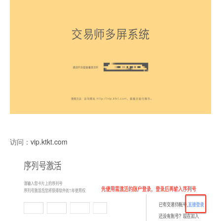
访问：
vip.ktkt.com