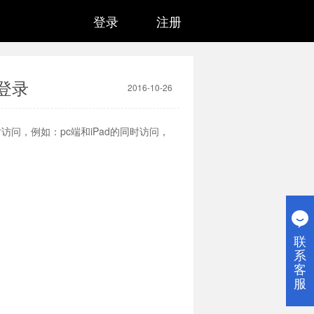
登录
注册
登录
2016-10-26
时访问，例如：
pc
端和
iPad
的同时访问，
联
系
客
服