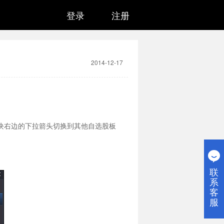
登录
注册
2014-12-17
块右边的下拉箭头切换到其他自选股板
联
系
客
服