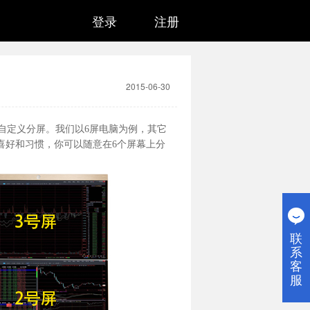
登录
注册
2015-06-30
定义分屏。我们以6屏电脑为例，其它
喜好和习惯，你可以随意在6个屏幕上分
联
系
客
服