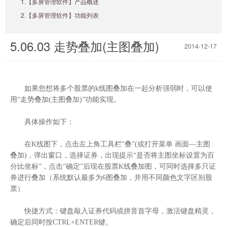
1.【多屏管理软件】产品概述
2.【多屏管理软件】功能列表
5.06.03 走势叠加(主图叠加)
2014-12-17
如果您想将多个股票的k线图叠加在一起分析强弱时，可以使
用“走势叠加(主图叠加)”功能实现。
具体操作如下：
在K线图下，点击左上角工具栏“叠”(或打开菜单 画面—主图
叠加)，弹出窗口，选择证券，出现提示“是否将主图坐标设置为百
分比坐标”，点击“确定”后现在股票K线叠加图，可同时选择多只证
券进行叠加（系统默认最多为6图叠加，并用不同颜色文字区别股
票）
快捷方式：键盘敲入证券代码或拼音首字母，激活键盘精灵，
确定后同时按CTRL+ENTER键。